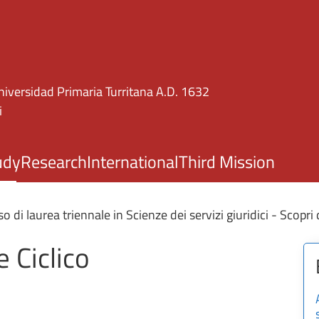
Skip to main content
niversidad Primaria Turritana A.D. 1632
i
udy
Research
International
Third Mission
o di laurea triennale in Scienze dei servizi giuridici - Scopri 
 Ciclico