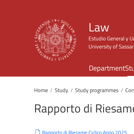
Law
Estudio General y U
University of Sassar
Department
St
Home
Study
Study programmes
Cors
Rapporto di Riesame
Rapporto di Riesame Ciclico Anno 2025