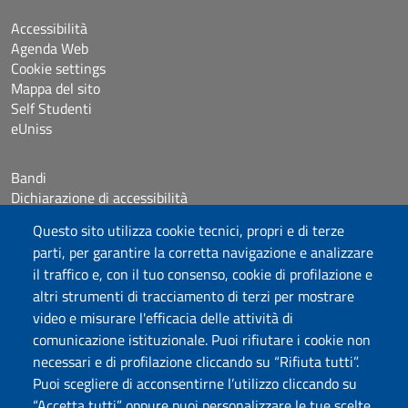
Accessibilità
Agenda Web
Cookie settings
Mappa del sito
Self Studenti
eUniss
Bandi
Dichiarazione di accessibilità
Posta elettronica @uniss.it
Questo sito utilizza cookie tecnici, propri e di terze
Protocollo
parti, per garantire la corretta navigazione e analizzare
il traffico e, con il tuo consenso, cookie di profilazione e
Seguici su
altri strumenti di tracciamento di terzi per mostrare
video e misurare l'efficacia delle attività di
comunicazione istituzionale. Puoi rifiutare i cookie non
Università degli Studi di Sassari
necessari e di profilazione cliccando su “Rifiuta tutti”.
Dipartimento di Giurisprudenza
Puoi scegliere di acconsentirne l’utilizzo cliccando su
Viale Mancini 5, 07100 Sassari
“Accetta tutti” oppure puoi personalizzare le tue scelte