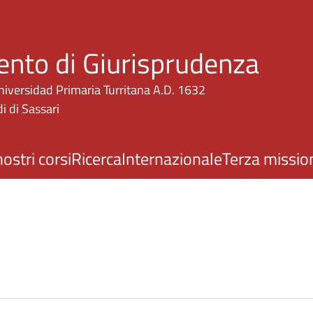
Salta al contenuto principale
ento di Giurisprudenza
niversidad Primaria Turritana A.D. 1632
i di Sassari
nostri corsi
Ricerca
Internazionale
Terza missio