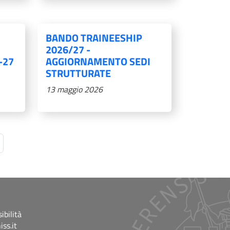
BANDO TRAINEESHIP
2026/27 -
-27
AGGIORNAMENTO SEDI
STRUTTURATE
13 maggio 2026
ssiva
Ultima pagina
ibilità
ss.it