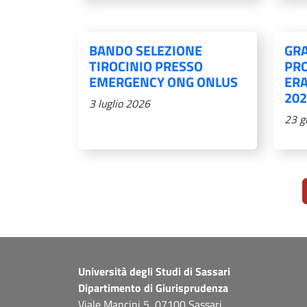
BANDO SELEZIONE
GR
TIROCINIO PRESSO
PR
EMERGENCY ONG ONLUS
ER
202
3 luglio 2026
23 g
Paginazione
Università degli Studi di Sassari
Dipartimento di Giurisprudenza
Viale Mancini 5, 07100 Sassari