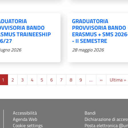
ADUATORIA
GRADUATORIA
OVVISORIA BANDO
PROVVISORIA BANDO
ASMUS TRAINEESHIP
ERASMUS + SMS 2026
6/27
- II SEMESTRE
iugno 2026
28 maggio 2026
Pagina succe
1
2
3
4
5
6
7
8
9
…
››
Ultima »
Accessibilità
Bandi
Agenda Web
Dichiarazione di access
Cookie settings
Posta elettronica @uni