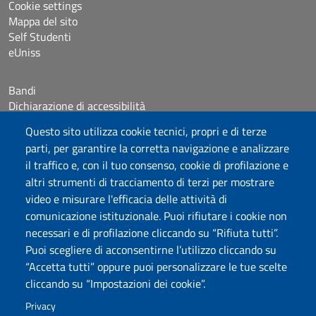
Cookie settings
Mappa del sito
Self Studenti
eUniss
Bandi
Dichiarazione di accessibilità
Posta elettronica @uniss.it
Questo sito utilizza cookie tecnici, propri e di terze
Protocollo
parti, per garantire la corretta navigazione e analizzare
il traffico e, con il tuo consenso, cookie di profilazione e
Seguici su
altri strumenti di tracciamento di terzi per mostrare
video e misurare l'efficacia delle attività di
comunicazione istituzionale. Puoi rifiutare i cookie non
Università degli Studi di Sassari
necessari e di profilazione cliccando su “Rifiuta tutti”.
Dipartimento di Giurisprudenza
Puoi scegliere di acconsentirne l’utilizzo cliccando su
Viale Mancini 5, 07100 Sassari
“Accetta tutti” oppure puoi personalizzare le tue scelte
Fax: +39 079 228941
cliccando su “Impostazioni dei cookie”.
Contatti telefonici
PEC: dip.giurisprudenza@pec.uniss.it
Privacy