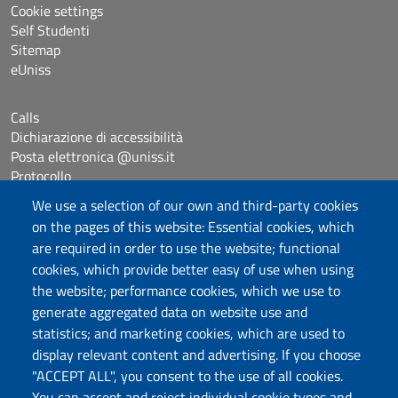
Cookie settings
Self Studenti
Sitemap
eUniss
Calls
Dichiarazione di accessibilità
Posta elettronica @uniss.it
Protocollo
We use a selection of our own and third-party cookies
Follow us
on the pages of this website: Essential cookies, which
are required in order to use the website; functional
cookies, which provide better easy of use when using
the website; performance cookies, which we use to
Università degli Studi di Sassari
generate aggregated data on website use and
Dipartimento di Giurisprudenza
statistics; and marketing cookies, which are used to
Viale Mancini 5, 07100 Sassari
display relevant content and advertising. If you choose
Fax: +39 079 228941
"ACCEPT ALL", you consent to the use of all cookies.
Contatti telefonici
You can accept and reject individual cookie types and