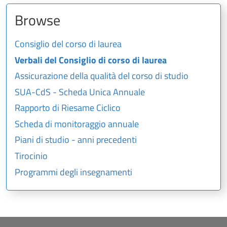
Browse
Consiglio del corso di laurea
Verbali del Consiglio di corso di laurea
Assicurazione della qualità del corso di studio
SUA-CdS - Scheda Unica Annuale
Rapporto di Riesame Ciclico
Scheda di monitoraggio annuale
Piani di studio - anni precedenti
Tirocinio
Programmi degli insegnamenti