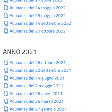
Adunanza del 21 aprile 2022
Adunanza del 24 maggio 2022
Adunanza del 25 maggio 2022
Adunanza del 14 settembre 2022
Adunanza del 20 ottobre 2022
ANNO 2021
Adunanza del 26 ottobre 2021
Adunanza del 30 settembre 2021
Adunanza del 14 giugno 2021
Adunanza del 7 maggio 2021
Adunanza del 26 aprile 2021
Adunanza del 26 marzo 2021
Adunanza del 27 gennaio 2021