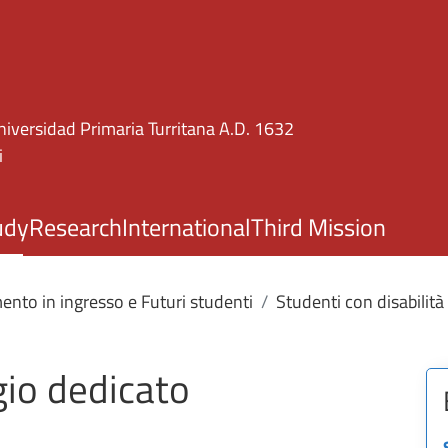
Skip to main content
niversidad Primaria Turritana A.D. 1632
i
udy
Research
International
Third Mission
ento in ingresso e Futuri studenti
Studenti con disabilit
gio dedicato