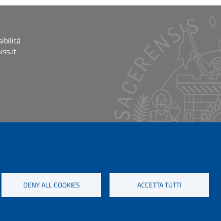
ibilità
ss.it
DENY ALL COOKIES
ACCETTA TUTTI