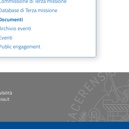
Commissione di Terza missione
Database di Terza missione
Documenti
Archivio eventi
Eventi
Public engagement
ibilità
ss.it