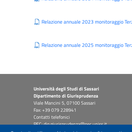
Relazione annuale 2023 monitoraggio Ter
Relazione annuale 2025 monitoraggio Ter
Università degli Studi di Sassari
Dipartimento di Giurisprudenza
Viale Mancini 5, 07100 Sassari
Fax: +39 079 228941
Contatti telefonici
PEC: dip.giurisprudenza@pec.uniss.it
www.uniss.it