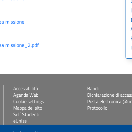
za missione
za missione_2.pdf
Accessibilità
Bandi
Agenda Web
Dichiarazione di access
Cookie settings
Posta elettronica @uni
Mappa del sito
Protocollo
Self Studenti
eUniss