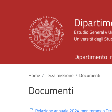
Dipartim
Estudio General y U
Università degli Stud
Dipartimento
I 
Home
Terza missione
Documenti
Documenti
Relazione annuale 2024 monitoraggio Ter