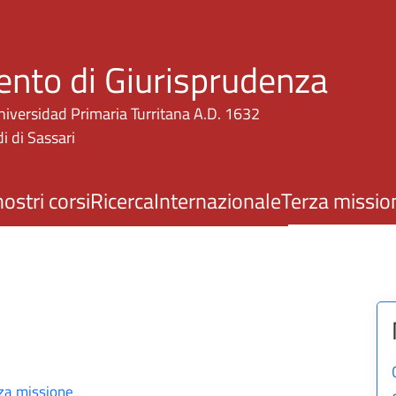
Salta al contenuto principale
ento di Giurisprudenza
niversidad Primaria Turritana A.D. 1632
i di Sassari
nostri corsi
Ricerca
Internazionale
Terza missio
za missione