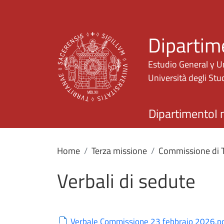
Dipartim
Estudio General y U
Università degli Stud
Dipartimento
I 
Home
Terza missione
Commissione di T
Verbali di sedute
Verbale Commissione 23 febbraio 2026.p