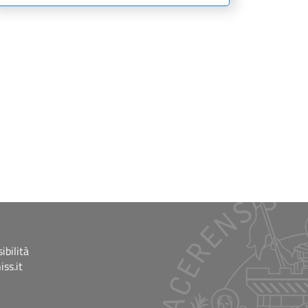
ibilità
ss.it