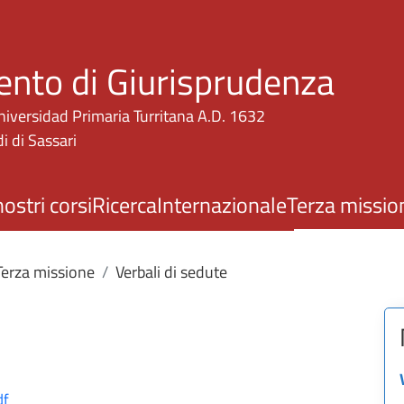
Salta al contenuto principale
ento di Giurisprudenza
niversidad Primaria Turritana A.D. 1632
i di Sassari
nostri corsi
Ricerca
Internazionale
Terza missio
erza missione
Verbali di sedute
df