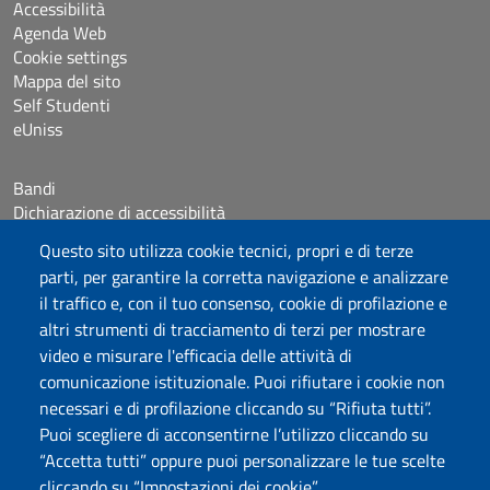
Accessibilità
Agenda Web
Cookie settings
Mappa del sito
Self Studenti
eUniss
Bandi
Dichiarazione di accessibilità
Posta elettronica @uniss.it
Questo sito utilizza cookie tecnici, propri e di terze
Protocollo
parti, per garantire la corretta navigazione e analizzare
il traffico e, con il tuo consenso, cookie di profilazione e
Seguici su
altri strumenti di tracciamento di terzi per mostrare
video e misurare l'efficacia delle attività di
comunicazione istituzionale. Puoi rifiutare i cookie non
Università degli Studi di Sassari
necessari e di profilazione cliccando su “Rifiuta tutti”.
Dipartimento di Giurisprudenza
Puoi scegliere di acconsentirne l’utilizzo cliccando su
Viale Mancini 5, 07100 Sassari
“Accetta tutti” oppure puoi personalizzare le tue scelte
Fax: +39 079 228941
cliccando su “Impostazioni dei cookie”.