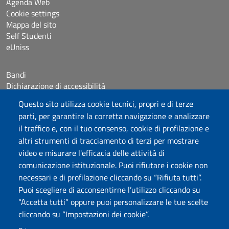
Agenda Web
Cookie settings
Mappa del sito
Self Studenti
eUniss
Bandi
Dichiarazione di accessibilità
Posta elettronica @uniss.it
Questo sito utilizza cookie tecnici, propri e di terze
Protocollo
parti, per garantire la corretta navigazione e analizzare
il traffico e, con il tuo consenso, cookie di profilazione e
Seguici su
altri strumenti di tracciamento di terzi per mostrare
video e misurare l'efficacia delle attività di
comunicazione istituzionale. Puoi rifiutare i cookie non
Università degli Studi di Sassari
necessari e di profilazione cliccando su “Rifiuta tutti”.
Dipartimento di Giurisprudenza
Puoi scegliere di acconsentirne l’utilizzo cliccando su
Viale Mancini 5, 07100 Sassari
“Accetta tutti” oppure puoi personalizzare le tue scelte
Fax: +39 079 228941
cliccando su “Impostazioni dei cookie”.
Contatti telefonici
PEC: dip.giurisprudenza@pec.uniss.it