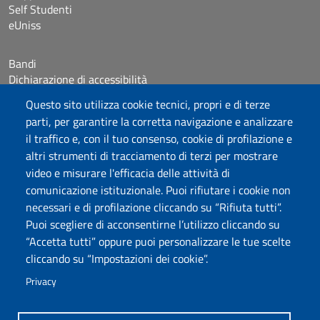
Self Studenti
eUniss
Bandi
Dichiarazione di accessibilità
Posta elettronica @uniss.it
Questo sito utilizza cookie tecnici, propri e di terze
Protocollo
parti, per garantire la corretta navigazione e analizzare
il traffico e, con il tuo consenso, cookie di profilazione e
Seguici su
altri strumenti di tracciamento di terzi per mostrare
video e misurare l'efficacia delle attività di
comunicazione istituzionale. Puoi rifiutare i cookie non
Università degli Studi di Sassari
necessari e di profilazione cliccando su “Rifiuta tutti”.
Dipartimento di Giurisprudenza
Puoi scegliere di acconsentirne l’utilizzo cliccando su
Viale Mancini 5, 07100 Sassari
“Accetta tutti” oppure puoi personalizzare le tue scelte
Fax: +39 079 228941
cliccando su “Impostazioni dei cookie”.
Contatti telefonici
PEC: dip.giurisprudenza@pec.uniss.it
Privacy
www.uniss.it