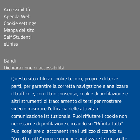
Accessibilità
Agenda Web
Cookie settings
Mappa del sito
Self Studenti
eUniss
Bandi
Dichiarazione di accessibilità
Posta elettronica @uniss.it
Questo sito utilizza cookie tecnici, propri e di terze
Protocollo
parti, per garantire la corretta navigazione e analizzare
il traffico e, con il tuo consenso, cookie di profilazione e
Seguici su
altri strumenti di tracciamento di terzi per mostrare
video e misurare l'efficacia delle attività di
comunicazione istituzionale. Puoi rifiutare i cookie non
Università degli Studi di Sassari
necessari e di profilazione cliccando su “Rifiuta tutti”.
Dipartimento di Giurisprudenza
Puoi scegliere di acconsentirne l’utilizzo cliccando su
Viale Mancini 5, 07100 Sassari
“Accetta tutti” oppure puoi personalizzare le tue scelte
Fax: +39 079 228941