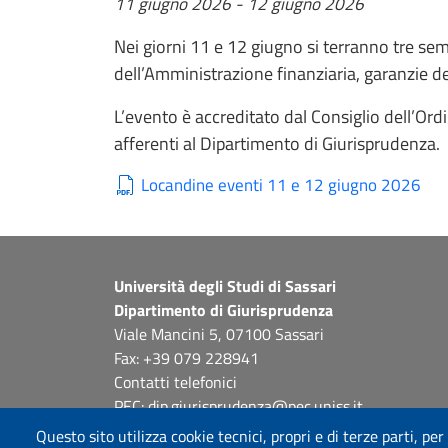
11 giugno 2026
-
12 giugno 2026
Nei giorni 11 e 12 giugno si terranno tre semi
dell’Amministrazione finanziaria, garanzie de
L’evento è accreditato dal Consiglio dell’Ordin
afferenti al Dipartimento di Giurisprudenza.
Locandine eventi 11 e 12 giugno 2026
Università degli Studi di Sassari
Dipartimento di Giurisprudenza
Viale Mancini 5, 07100 Sassari
Fax: +39 079 228941
Contatti telefonici
PEC: dip.giurisprudenza@pec.uniss.it
www.uniss.it
Questo sito utilizza cookie tecnici, propri e di terze parti, per