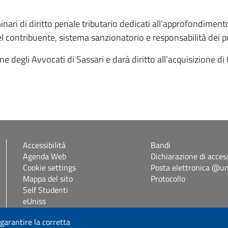
nari di diritto penale tributario dedicati all’approfondimento 
l contribuente, sistema sanzionatorio e responsabilità dei pr
e degli Avvocati di Sassari e darà diritto all’acquisizione di 
Accessibilità
Bandi
Agenda Web
Dichiarazione di access
Cookie settings
Posta elettronica @uni
Mappa del sito
Protocollo
Self Studenti
eUniss
 garantire la corretta