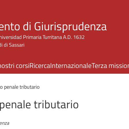
Salta al contenuto principale
ento di Giurisprudenza
niversidad Primaria Turritana A.D. 1632
i di Sassari
nostri corsi
Ricerca
Internazionale
Terza missio
to penale tributario
 penale tributario
denza