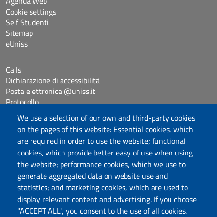
Agenda Web
Cookie settings
Self Studenti
Sitemap
eUniss
Calls
Dichiarazione di accessibilità
Posta elettronica @uniss.it
Protocollo
We use a selection of our own and third-party cookies
on the pages of this website: Essential cookies, which
Follow us
are required in order to use the website; functional
cookies, which provide better easy of use when using
the website; performance cookies, which we use to
Università degli Studi di Sassari
generate aggregated data on website use and
Dipartimento di Giurisprudenza
statistics; and marketing cookies, which are used to
Viale Mancini 5, 07100 Sassari
display relevant content and advertising. If you choose
Fax: +39 079 228941
"ACCEPT ALL", you consent to the use of all cookies.