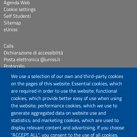
Agenda Web
Cookie settings
Self Studenti
Sitemap
eUniss
Calls
Dichiarazione di accessibilità
Posta elettronica @uniss.it
Protocollo
We use a selection of our own and third-party cookies
on the pages of this website: Essential cookies, which
Follow us
are required in order to use the website; functional
cookies, which provide better easy of use when using
the website; performance cookies, which we use to
Università degli Studi di Sassari
generate aggregated data on website use and
Dipartimento di Giurisprudenza
statistics; and marketing cookies, which are used to
Viale Mancini 5, 07100 Sassari
display relevant content and advertising. If you choose
Fax: +39 079 228941
"ACCEPT ALL", you consent to the use of all cookies.