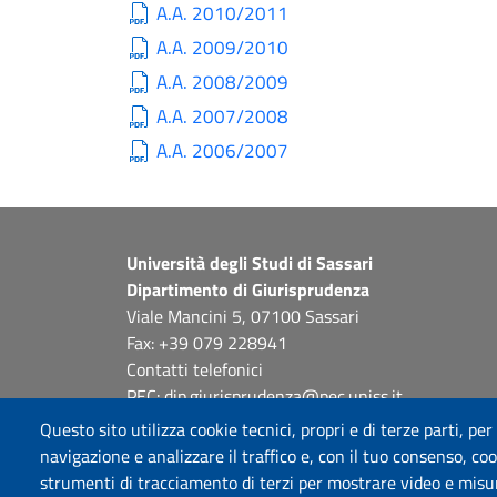
A.A. 2010/2011
A.A. 2009/2010
A.A. 2008/2009
A.A. 2007/2008
A.A. 2006/2007
Università degli Studi di Sassari
Dipartimento di Giurisprudenza
Viale Mancini 5, 07100 Sassari
Fax: +39 079 228941
Contatti telefonici
PEC: dip.giurisprudenza@pec.uniss.it
www.uniss.it
Questo sito utilizza cookie tecnici, propri e di terze parti, per
navigazione e analizzare il traffico e, con il tuo consenso, cook
strumenti di tracciamento di terzi per mostrare video e misurar