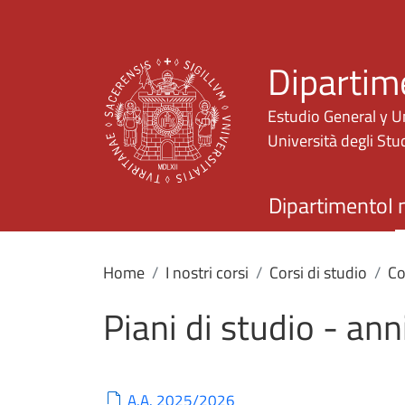
Dipartim
Estudio General y U
Università degli Stud
Dipartimento
I 
Home
I nostri corsi
Corsi di studio
Co
Piani di studio - an
A.A. 2025/2026