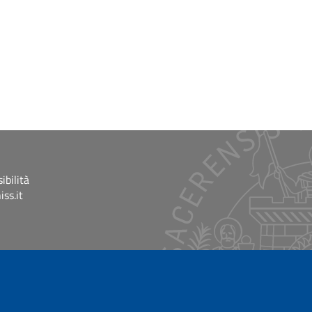
ibilità
ss.it