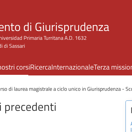
Salta al contenuto principale
ento di Giurisprudenza
niversidad Primaria Turritana A.D. 1632
i di Sassari
nostri corsi
Ricerca
Internazionale
Terza missio
rso di laurea magistrale a ciclo unico in Giurisprudenza - Sco
ni precedenti